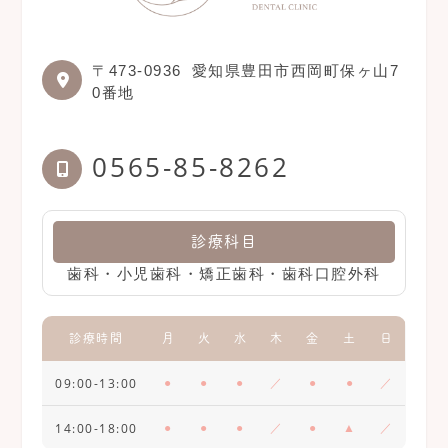
〒473-0936
愛知県豊田市西岡町保ヶ山7
0番地
0565-85-8262
診療科目
歯科・小児歯科・矯正歯科・歯科口腔外科
診療時間
月
火
水
木
金
土
日
09:00-13:00
●
●
●
／
●
●
／
14:00-18:00
●
●
●
／
●
▲
／