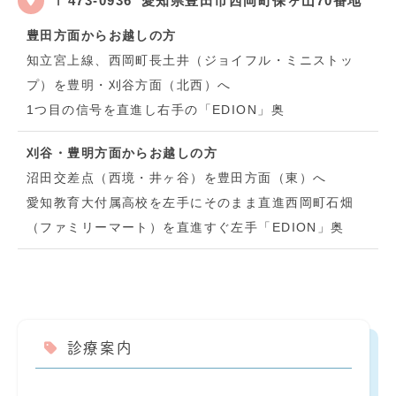
〒473-0936
愛知県豊田市西岡町保ヶ山70番地
豊田方面からお越しの方
知立宮上線、西岡町長土井（ジョイフル・ミニストッ
プ）を豊明・刈谷方面（北西）へ
1つ目の信号を直進し右手の「EDION」奥
刈谷・豊明方面からお越しの方
沼田交差点（西境・井ヶ谷）を豊田方面（東）へ
愛知教育大付属高校を左手にそのまま直進西岡町石畑
（ファミリーマート）を直進すぐ左手「EDION」奥
診療案内