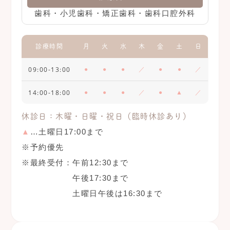
歯科・小児歯科・矯正歯科・歯科口腔外科
診療時間
月
火
水
木
金
土
日
09:00-13:00
●
●
●
／
●
●
／
14:00-18:00
●
●
●
／
●
▲
／
休診日：木曜・日曜・祝日（臨時休診あり）
▲
…土曜日17:00まで
※予約優先
※最終受付：
午前12:30まで
午後17:30まで
土曜日午後は16:30まで